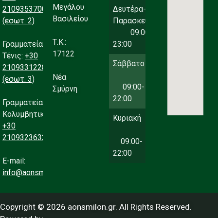
Μεγάλου
2109353700
Δευτέρα-
Βασιλείου
(εσωτ. 2)
Παρασκευή
09:00-
Τ.Κ.:
Γραμματεία
23:00
17122
Τένις:
+30
Σάββατο
2109331228
Νέα
(εσωτ. 3)
09:00-
Σμύρνη
22:00
Γραμματεία
Κολυμβητικού:
Κυριακή
+30
2109323632
09:00-
22:00
Ε-mail:
info@aonsmilon.gr
Copyright © 2026 aonsmilon.gr. All Rights Reserved.